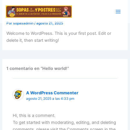
Ir
Main
Hello world!
al
Men
contenido
Por
sopasadmin
/
agosto 21, 2025
Welcome to WordPress. This is your first post. Edit or
delete it, then start writing!
1 comentario en “Hello world!”
A WordPress Commenter
agosto 21, 2025 a las 4:33 pm
Hi, this is a comment.
To get started with moderating, editing, and deleting
comments, please visit the Comments screen in the